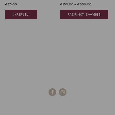
€
75.00
€
150.00
–
€
350.00
opt
ma
Į KREPŠELĮ
PASIRINKTI SAVYBES
be
cho
on
the
pro
pag
Kategorijos