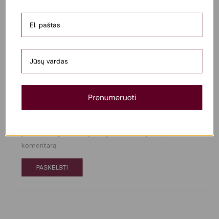
Pavadinimas
*
El. paštas
*
Prenumeruoti
Noriu savo interneto naršyklėje išsaugoti vardą, el.
pašto adresą ir interneto puslapį, kad jų nebereiktų
įvesti iš naujo, kai kitą kartą vėl norėsiu parašyti
komentarą.