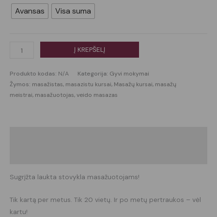
Avansas
Visa suma
Į KREPŠELĮ
Produkto kodas:
N/A
Kategorija:
Gyvi mokymai
Žymos:
masažistas
,
masazistu kursai
,
Masažų kursai
,
masažų
meistrai
,
masažuotojas
,
veido masazas
Aprašymas
Atsiliepimai (0)
Sugrįžta laukta stovykla masažuotojams!
Tik kartą per metus. Tik 20 vietų. Ir po metų pertraukos – vėl
kartu!