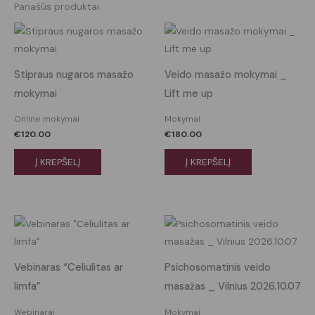
Panašūs produktai
Stipraus nugaros masažo
Veido masažo mokymai _
mokymai
Lift me up
Online mokymai
Mokymai
€
120.00
€
180.00
Į KREPŠELĮ
Į KREPŠELĮ
Price
This
range:
pro
€150.00
through
has
€350.00
Vebinaras “Celiulitas ar
Psichosomatinis veido
mult
limfa”
masažas _ Vilnius 2026.10.07
vari
The
Webinarai
Mokymai