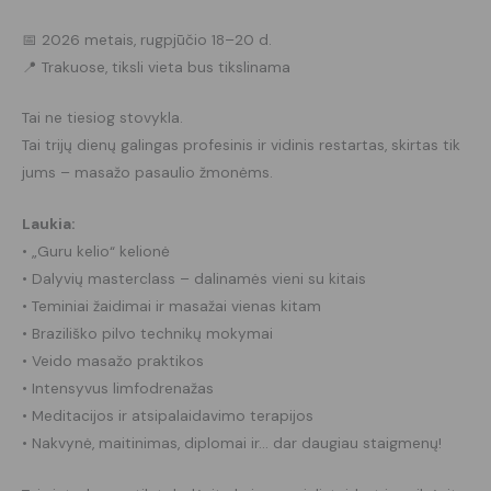
📅 2026 metais, rugpjūčio 18–20 d.
📍 Trakuose, tiksli vieta bus tikslinama
Tai ne tiesiog stovykla.
Tai trijų dienų galingas profesinis ir vidinis restartas, skirtas tik
jums – masažo pasaulio žmonėms.
Laukia:
• „Guru kelio“ kelionė
• Dalyvių masterclass – dalinamės vieni su kitais
• Teminiai žaidimai ir masažai vienas kitam
• Braziliško pilvo technikų mokymai
• Veido masažo praktikos
• Intensyvus limfodrenažas
• Meditacijos ir atsipalaidavimo terapijos
• Nakvynė, maitinimas, diplomai ir… dar daugiau staigmenų!