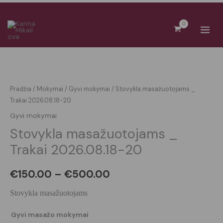
Pereiti
prie
turinio
produkto
Price
kiekis:
range:
Stovykla
Pradžia
/
Mokymai
/
Gyvi mokymai
/ Stovykla masažuotojams _
masažuotojams
Trakai 2026.08.18-20
€150.00
_
Gyvi mokymai
through
Trakai
Stovykla masažuotojams _
2026.08.18-
€500.00
Trakai 2026.08.18-20
20
€
150.00
–
€
500.00
Stovykla masažuotojams
Gyvi masažo mokymai