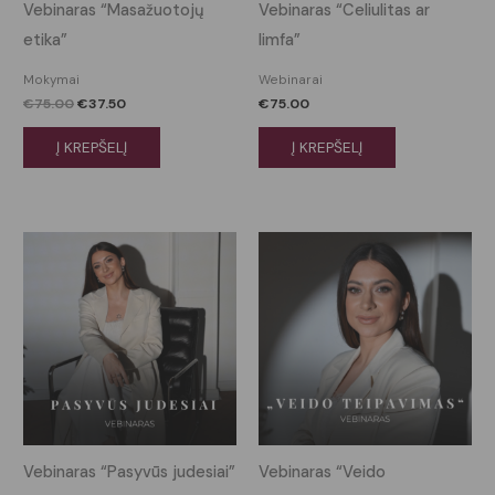
Vebinaras “Masažuotojų
Vebinaras “Celiulitas ar
etika”
limfa”
Mokymai
Webinarai
€
75.00
€
37.50
€
75.00
Į KREPŠELĮ
Į KREPŠELĮ
Vebinaras “Pasyvūs judesiai”
Vebinaras “Veido