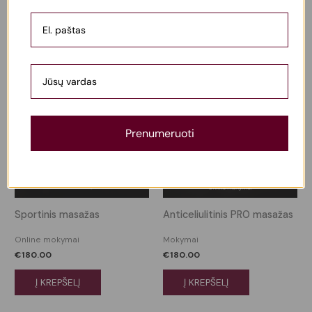
Į KREPŠELĮ
Prenumeruoti
Sportinis masažas
Anticeliulitinis PRO masažas
Online mokymai
Mokymai
€
180.00
€
180.00
Į KREPŠELĮ
Į KREPŠELĮ