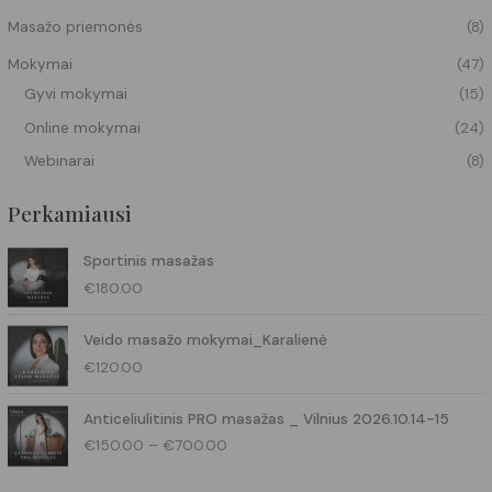
Masažo priemonės
(8)
Mokymai
(47)
Gyvi mokymai
(15)
Online mokymai
(24)
Webinarai
(8)
Perkamiausi
Sportinis masažas
€
180.00
Veido masažo mokymai_Karalienė
€
120.00
P
Anticeliulitinis PRO masažas _ Vilnius 2026.10.14-15
r
€
150.00
–
€
700.00
i
c