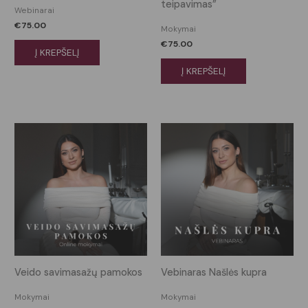
teipavimas”
Webinarai
€
75.00
Mokymai
€
75.00
Į KREPŠELĮ
Į KREPŠELĮ
Veido savimasažų pamokos
Vebinaras Našlės kupra
Mokymai
Mokymai