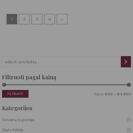
1
2
3
4
→
Filtruoti pagal kainą
FILTRUOTI
Kaina:
€30
—
€4,500
Kategorijos
Dovanų kuponas
(1)
Guru kelias
(1)