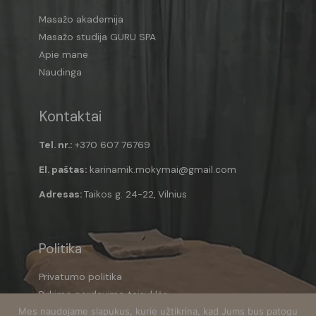
0
Masažo akademija
0
Masažo studija GURU SPA
.
0
Apie mane
0
Naudinga
Kontaktai
Tel. nr.:
+370 607 76769
El. paštas:
karinamik.mokymai@gmail.com
Adresas:
Taikos g. 24-22, Vilnius
Politika
Privatumo politika
Pirkimo pardavimo taisyklės
Mes naudojame slapukus, kurie užtikrina, kad Jums bus patogu