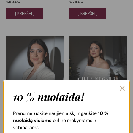
€
50.00
€
75.00
Į KREPŠELĮ
Į KREPŠELĮ
10 % nuolaida!
Psichosomatinis veido
Gilus nugaros masažas
masažas
Online mokymai
Prenumeruokite naujienlaiškį ir gaukite
10 %
€
120.00
Mokymai
nuolaidą visiems
online mokymams ir
€
120.00
vebinarams!
Į KREPŠELĮ