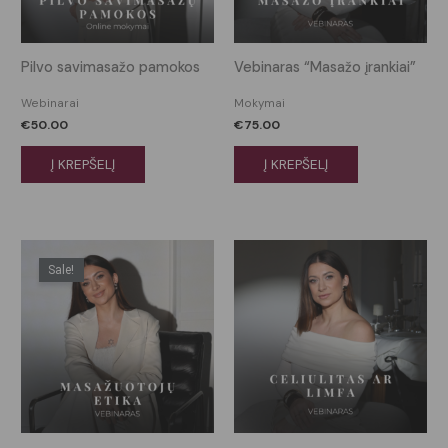
Pilvo savimasažo pamokos
Vebinaras “Masažo įrankiai”
Webinarai
Mokymai
€
50.00
€
75.00
Į KREPŠELĮ
Į KREPŠELĮ
Original
Current
price
price
Sale!
was:
is:
€75.00.
€37.50.