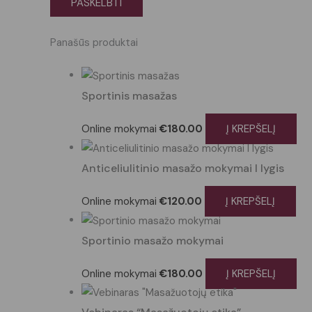
Panašūs produktai
Sportinis masažas
Online mokymai
€
180.00
Į KREPŠELĮ
Anticeliulitinio masažo mokymai I lygis
Online mokymai
€
120.00
Į KREPŠELĮ
Sportinio masažo mokymai
Online mokymai
€
180.00
Į KREPŠELĮ