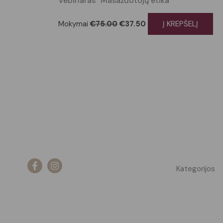
Vebinaras “Masažuotojų etika”
Mokymai
€
75.00
€
37.50
Į KREPŠELĮ
Kategorijos
Masažo akade
Masažo studi
Apie mane