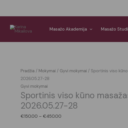
Pereiti
prie
turinio
produkto
Price
Original
Current
Sale!
Sale!
Sale!
kiekis:
range:
price
price
Masažo Akademija
Masažo Stud
Sportinis
€150.00
was:
is:
viso
through
€75.00.
€37.50.
kūno
€450.00
masažas
_
Pradžia
/
Mokymai
/
Gyvi mokymai
/ Sportinis viso kūn
Kaunas
2026.05.27-28
2026.05.27-
Gyvi mokymai
28
Sportinis viso kūno masaž
2026.05.27-28
€
150.00
–
€
450.00