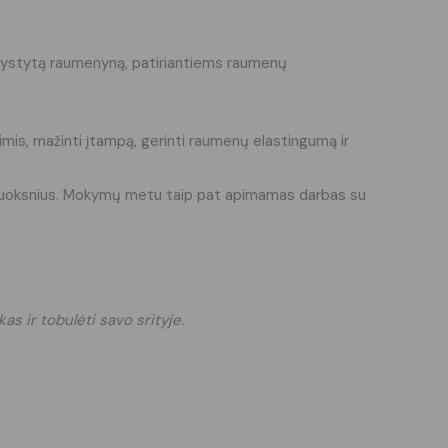
išvystytą raumenyną, patiriantiems raumenų
enimis, mažinti įtampą, gerinti raumenų elastingumą ir
ų sluoksnius. Mokymų metu taip pat apimamas darbas su
as ir tobulėti savo srityje.