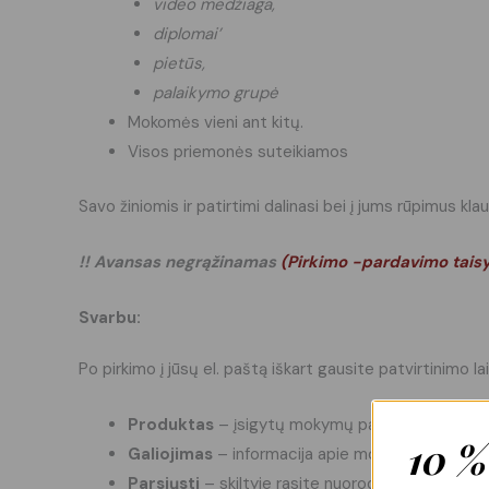
video medžiaga,
diplomai’
pietūs,
palaikymo grupė
Mokomės vieni ant kitų.
Visos priemonės suteikiamos
Savo žiniomis ir patirtimi dalinasi bei į jums rūpimus 
!! Avansas negrąžinamas
(
Pirkimo -pardavimo tais
Svarbu:
Po pirkimo į jūsų el. paštą iškart gausite patvirtinimo lai
Produktas
– įsigytų mokymų pavadinimas.
10 %
Galiojimas
– informacija apie mokymų galiojimo
Parsiųsti
– skiltyje rasite nuorodą, leidžiančią 