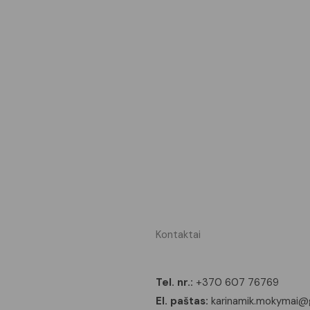
Kontaktai
mija
Tel. nr.:
+370 607 76769
ja GURU SPA
El. paštas:
karinamik.mokymai@