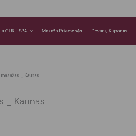
ija GURU SPA
Masažo Priemonės
Dovanų Kuponas
o masažas _ Kaunas
as _ Kaunas