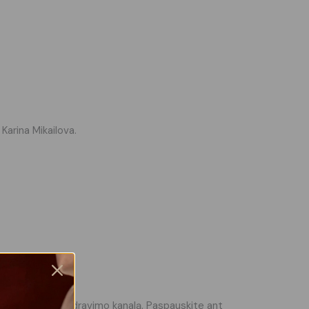
Karina Mikailova.
oroda į mokymų bendravimo kanalą. Paspauskite ant