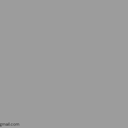
Politika
Privatumo politika
Pirkimo pardavimo taisyklės
gmail.com