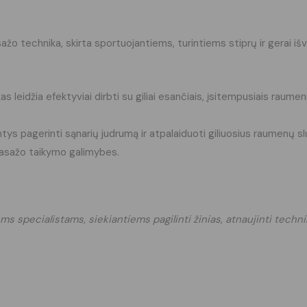
sažo technika, skirta sportuojantiems, turintiems stiprų ir gerai 
kas leidžia efektyviai dirbti su giliai esančiais, įsitempusiais raum
ntys pagerinti sąnarių judrumą ir atpalaiduoti giliuosius raumen
 masažo taikymo galimybes.
 specialistams, siekiantiems pagilinti žinias, atnaujinti technik