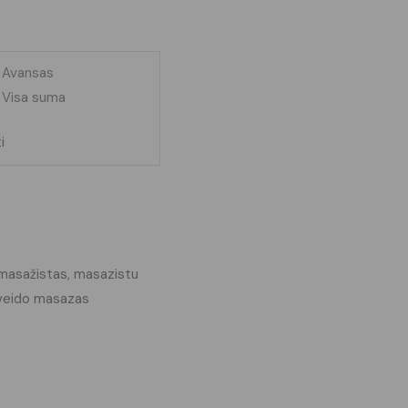
Avansas
Visa suma
i
masažistas
,
masazistu
veido masazas