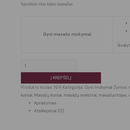
Sportinis viso kūno masažas
Gyvi masažo mokymai
Išvalyt
Į KREPŠELĮ
Produkto kodas:
N/A
Kategorija:
Gyvi mokymai
Žymos:
kursai
,
Masažų kursai
,
masažų meistrai
,
masažuotojas
,
Aprašymas
Atsiliepimai (0)