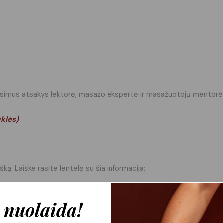
klausimus atsakys lektorė, masažo ekspertė ir masažuotojų mentorė 
yklės
)
šką. Laiške rasite lentelę su šia informacija:
 nuolaida!
 terminą.
atsisiųsti PDF failą su visa reikalinga informacija ir tiesiogine nu