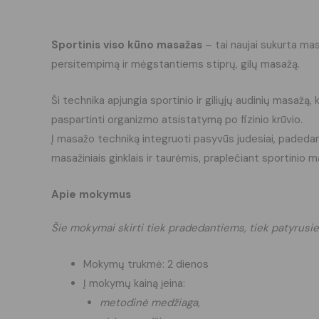
Sportinis viso kūno masažas
– tai naujai sukurta ma
persitempimą ir mėgstantiems stiprų, gilų masažą.
Ši technika apjungia sportinio ir giliųjų audinių masažą, 
paspartinti organizmo atsistatymą po fizinio krūvio.
Į masažo techniką integruoti pasyvūs judesiai, padeda
masažiniais ginklais ir taurėmis, praplečiant sportinio
Apie mokymus
Šie mokymai skirti tiek pradedantiems, tiek patyrusiems
Mokymų trukmė: 2 dienos
Į mokymų kainą įeina:
metodinė medžiaga,