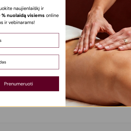
kite naujienlaiškį ir
 % nuolaidą visiems
online
 ir vebinarams!
 viso kūno masažas _ Kaunas 2026.05.27
Prenumeruoti
žymėti
*