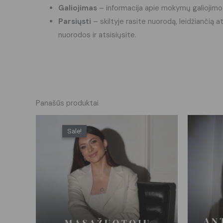
Galiojimas
– informacija apie mokymų galiojimo
Parsiųsti
– skiltyje rasite nuorodą, leidžiančią 
nuorodos ir atsisiųsite.
Panašūs produktai
Original
Current
price
price
Sale!
Sale!
was:
is:
€75.00.
€37.50.