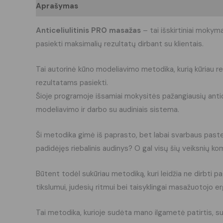
Aprašymas
Papildoma informacija
Atsiliepima
Anticeliulitinis PRO masažas
– tai išskirtiniai mokym
pasiekti maksimalių rezultatų dirbant su klientais.
Tai autorinė kūno modeliavimo metodika, kurią kūriau 
rezultatams pasiekti.
Šioje programoje išsamiai mokysitės pažangiausių anticel
modeliavimo ir darbo su audiniais sistema.
Ši metodika gimė iš paprasto, bet labai svarbaus pastebė
padidėjęs riebalinis audinys? O gal visų šių veiksnių ko
Būtent todėl sukūriau metodiką, kuri leidžia ne dirbti 
tikslumui, judesių ritmui bei taisyklingai masažuotojo e
Tai metodika, kurioje sudėta mano ilgametė patirtis, suk