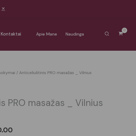
5
Paieška
Kontaktai
Apie Mane
Naudinga
mokymai
/ Anticeliulitinis PRO masažas _ Vilnius
Price
range:
€150.00
inis PRO masažas _ Vilnius
through
€700.00
0.00