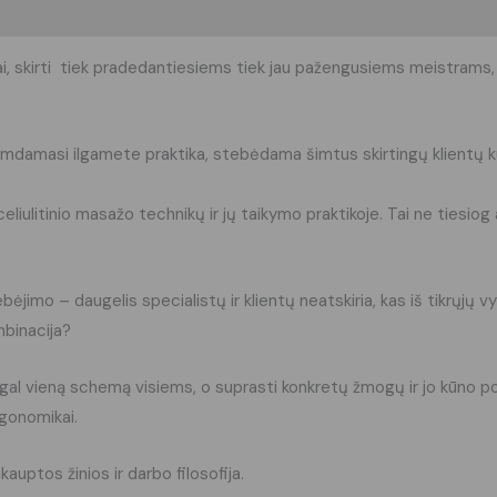
i (0)
ai, skirti tiek pradedantiesiems tiek jau pažengusiems meistrams, si
remdamasi ilgamete praktika, stebėdama šimtus skirtingų klientų 
iulitinio masažo technikų ir jų taikymo praktikoje. Tai ne tiesiog a
jimo – daugelis specialistų ir klientų neatskiria, kas iš tikrųjų v
mbinacija?
pagal vieną schemą visiems, o suprasti konkretų žmogų ir jo kūno p
rgonomikai.
auptos žinios ir darbo filosofija.