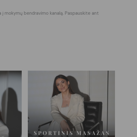
oroda į mokymų bendravimo kanalą. Paspauskite ant
is
roduct
.00
h
as
.00
ltiple
riants.
he
ptions
ay