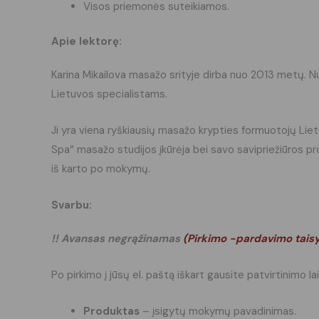
Visos priemonės suteikiamos.
Apie lektorę:
Karina Mikailova masažo srityje dirba nuo 2013 metų. Nuo
Lietuvos specialistams.
Ji yra viena ryškiausių masažo krypties formuotojų Lie
Spa“ masažo studijos įkūrėja bei savo savipriežiūros pro
iš karto po mokymų.
Svarbu:
!! Avansas negrąžinamas
(
Pirkimo -pardavimo tais
Po pirkimo į jūsų el. paštą iškart gausite patvirtinimo lai
Produktas
– įsigytų mokymų pavadinimas.