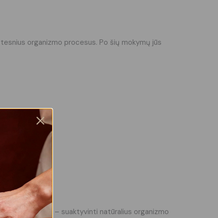
r lėtesnius organizmo procesus. Po šių mokymų jūs
technikos tikslas – suaktyvinti natūralius organizmo