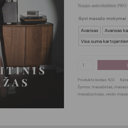
17
Naujas anticeliulitinis PRO
Gyvi masažo mokymai
Avansas
Avansas ka
Visa suma kartojantie
Produkto kodas:
N/A
Kate
Žymos:
masažistas
,
masazis
masažuotojas
,
veido masa