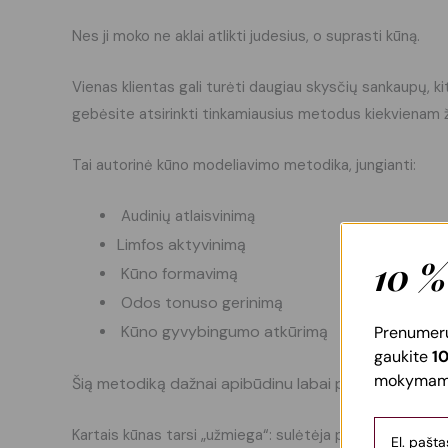
Nes ji moko ne aklai atlikti judesius, o suprasti kūną.
Vienas klientas gali turėti daugiau skysčių sankaupų, k
gebėsite atsirinkti tinkamiausius metodus kiekvienam žm
Tai autorinė kūno modeliavimo metodika, jungianti:
Audinių atlaisvinimą
Limfos aktyvinimą
10 %
Kūno formavimą
Odos tonuso gerinimą
Kūno gyvybingumo atkūrimą
Prenumeruo
gaukite
10
mokymams
Šią metodiką dažnai apibūdinu labai paprastai – ji p
Kartais kūnas tarsi „užmiega“: sulėtėja procesai, kaupi