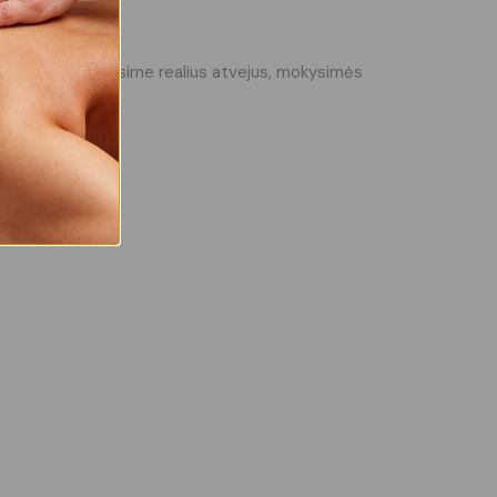
 ir limfa, analizuosime realius atvejus, mokysimės