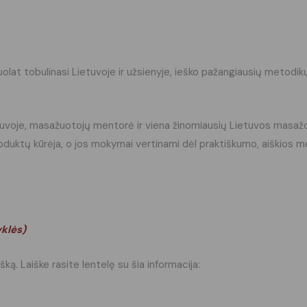
lat tobulinasi Lietuvoje ir užsienyje, ieško pažangiausių metodikų
tuvoje, masažuotojų mentorė ir viena žinomiausių Lietuvos masažo s
duktų kūrėja, o jos mokymai vertinami dėl praktiškumo, aiškios metod
yklės
)
šką. Laiške rasite lentelę su šia informacija: