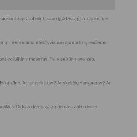
ekiantiems tobulinti savo įgūdžius, gilinti žinias bei
kūnų ir ieškodama efektyviausių sprendimų realiems
nticeliulitinis masažas. Tai visa kūno analizės,
yksta kūne. Ar tai celiulitas? Ar skysčių sankaupos? Ar
oreikius. Didelis dėmesys skiriamas rankų darbo