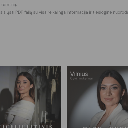
 terminą.
atsisiųsti PDF failą su visa reikalinga informacija ir tiesiogine nu
Price
Th
range:
p
€3,000
throug
h
€4,500
mu
va
T
o
m