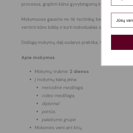
procesus, grąžinti kūnui gyvybingumą ir padėti jam funkc
Mokymuose gausite ne tik techniką, bet ir labai stiprų t
vertinti kūno būklę ir kurti individualias strategijas klie
Didžiąją mokymų dalį sudarys praktika, todėl visas žinias g
Apie mokymus
Mokymų trukmė:
2 dienos
Į mokymų kainą įeina:
metodinė medžiaga,
video medžiaga,
diplomai’
pietūs,
palaikymo grupė
Mokomės vieni ant kitų.