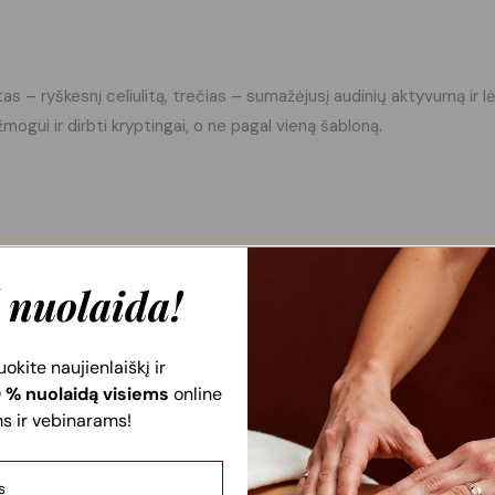
itas – ryškesnį celiulitą, trečias – sumažėjusį audinių aktyvumą i
ogui ir dirbti kryptingai, o ne pagal vieną šabloną.
 nuolaida!
kite naujienlaiškį ir
 % nuolaidą visiems
online
 ir vebinarams!
ažadina kūną iš sąstingio.
asi skysčiai, mažėja audinių aktyvumas, oda praranda tonusą. Šios 