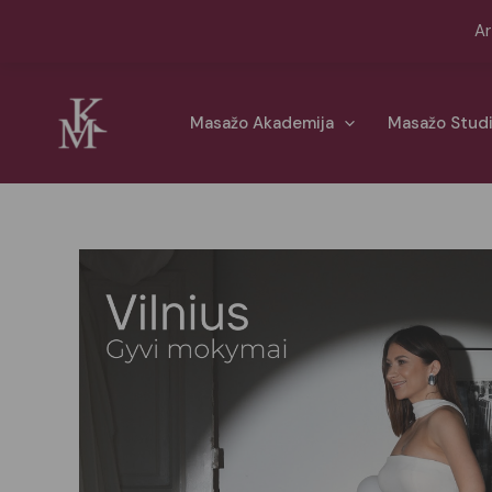
Pereiti
Ar
prie
turinio
Masažo Akademija
Masažo Stud