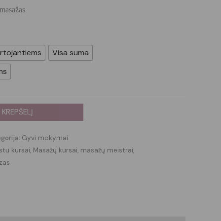
 masažas
rtojantiems
Visa suma
ms
Į KREPŠELĮ
gorija:
Gyvi mokymai
tu kursai
,
Masažų kursai
,
masažų meistrai
,
zas