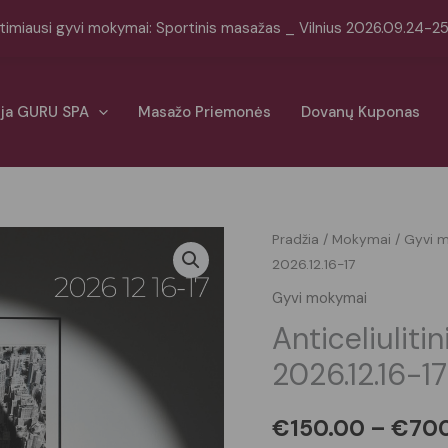
timiausi gyvi mokymai: Sportinis masažas _ Vilnius 2026.09.24-2
ija GURU SPA
Masažo Priemonės
Dovanų Kuponas
produkto
Pradžia
/
Mokymai
/
Gyvi 
2026.12.16-17
kiekis:
Anticeliulitinis
Gyvi mokymai
PRO
Anticeliulit
masažas
2026.12.16-17
_
Vilnius
€
150.00
–
€
70
2026.12.16-