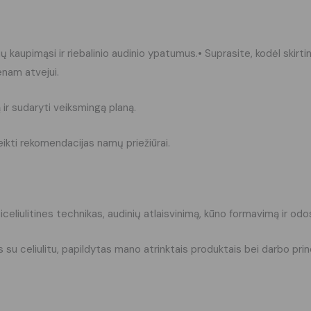
čių kaupimąsi ir riebalinio audinio ypatumus.• Suprasite, kodėl skirt
ienam atvejui.
 ir sudaryti veiksmingą planą.
teikti rekomendacijas namų priežiūrai.
ticeliulitines technikas, audinių atlaisvinimą, kūno formavimą ir od
 su celiulitu, papildytas mano atrinktais produktais bei darbo pri