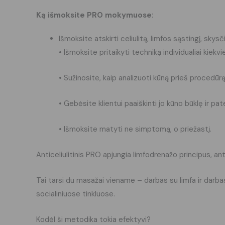
Ką išmoksite PRO mokymuose:
Išmoksite atskirti celiulitą, limfos sąstingį, skys
• Išmoksite pritaikyti techniką individualiai kiekv
• Sužinosite, kaip analizuoti kūną prieš procedūrą
• Gebėsite klientui paaiškinti jo kūno būklę ir pa
• Išmoksite matyti ne simptomą, o priežastį.
Anticeliulitinis PRO apjungia limfodrenažo principus, an
Tai tarsi du masažai viename – darbas su limfa ir darbas
socialiniuose tinkluose.
Kodėl ši metodika tokia efektyvi?