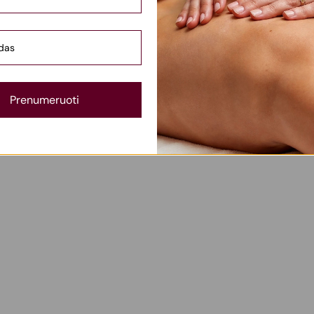
ionuoti taip, kaip jis buvo sukurtas funkcionuoti.
eorinį pagrindą. Aptarsime dažniausias klaidas dirbant su celiulitu
ntams.
Prenumeruoti
alėsite iš karto pritaikyti ir įtvirtinti.