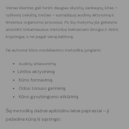
Vienas klientas gali turėti daugiau skysčių sankaupų, kitas –
ryškesnį celiulitą, trečias – sumažėjusį audinių aktyvumą ir
lėtesnius organizmo procesus. Po šių mokymų jūs gebėsite
atsirinkti tinkamiausius metodus kiekvienam žmogui ir dirbti
kryptingai, o ne pagal vieną šabloną.
Tai autorinė kūno modeliavimo metodika, jungianti:
Audinių atlaisvinimą
Limfos aktyvinimą
Kūno formavimą
Odos tonuso gerinimą
Kūno gyvybingumo atkūrimą
Šią metodiką dažnai apibūdinu labai paprastai – ji
pažadina kūną iš sąstingio.