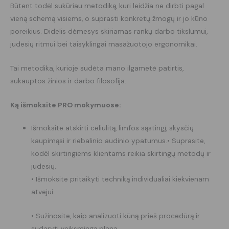
Būtent todėl sukūriau metodiką, kuri leidžia ne dirbti pagal
vieną schemą visiems, o suprasti konkretų žmogų ir jo kūno
poreikius. Didelis dėmesys skiriamas rankų darbo tikslumui,
judesių ritmui bei taisyklingai masažuotojo ergonomikai.
Tai metodika, kurioje sudėta mano ilgametė patirtis,
sukauptos žinios ir darbo filosofija.
Ką išmoksite PRO mokymuose:
Išmoksite atskirti celiulitą, limfos sąstingį, skysčių
kaupimąsi ir riebalinio audinio ypatumus.• Suprasite,
kodėl skirtingiems klientams reikia skirtingų metodų ir
judesių.
• Išmoksite pritaikyti techniką individualiai kiekvienam
atvejui.
• Sužinosite, kaip analizuoti kūną prieš procedūrą ir
sudaryti veiksmingą planą.