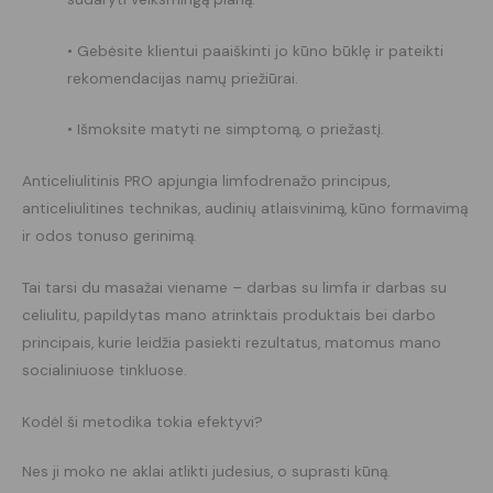
• Gebėsite klientui paaiškinti jo kūno būklę ir pateikti
rekomendacijas namų priežiūrai.
• Išmoksite matyti ne simptomą, o priežastį.
Anticeliulitinis PRO apjungia limfodrenažo principus,
anticeliulitines technikas, audinių atlaisvinimą, kūno formavimą
ir odos tonuso gerinimą.
Tai tarsi du masažai viename – darbas su limfa ir darbas su
celiulitu, papildytas mano atrinktais produktais bei darbo
principais, kurie leidžia pasiekti rezultatus, matomus mano
socialiniuose tinkluose.
Kodėl ši metodika tokia efektyvi?
Nes ji moko ne aklai atlikti judesius, o suprasti kūną.