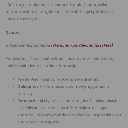
kūrėja, o jos mokymai vertinami dėl praktiškumo, aiškios
metodikos ir rezultatų, kuriuos specialistai gali pritaikyti iš
karto po mokymų.
Svarbu:
!! Avansas negrąžinamas
(
Pirkimo -pardavimo taisyklės
)
Po pirkimo į jūsų el. paštą iškart gausite patvirtinimo laišką.
Laiške rasite lentelę su šia informacija:
Produktas
– įsigytų mokymų pavadinimas.
Galiojimas
– informacija apie mokymų galiojimo
terminą.
Parsiųsti
– skiltyje rasite nuorodą, leidžiančią atsisiųsti
PDF failą su visa reikalinga informacija ir tiesiogine
nuoroda į mokymų bendravimo kanalą. Paspauskite ant
nuorodos ir atsisiųsite.