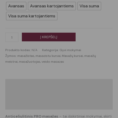
Avansas
Avansas kartojantiems
Visa suma
Visa suma kartojantiems
Į KREPŠELĮ
Produkto kodas:
N/A
Kategorija:
Gyvi mokymai
Žymos:
masažistas
,
masazistu kursai
,
Masažų kursai
,
masažų
meistrai
,
masažuotojas
,
veido masazas
Aprašymas
Papildoma informacija
Atsiliepimai (0)
Anticeliulitinis PRO masažas
– tai išskirtiniai mokymai, skirti