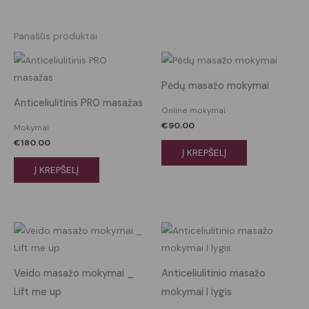
Panašūs produktai
Pėdų masažo mokymai
Anticeliulitinis PRO masažas
Online mokymai
€
90.00
Mokymai
€
180.00
Į KREPŠELĮ
Į KREPŠELĮ
Veido masažo mokymai _
Anticeliulitinio masažo
Lift me up
mokymai I lygis