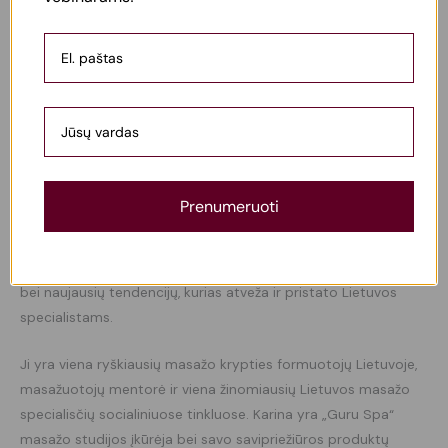
metodinė medžiaga,
video medžiaga,
diplomai’
pietūs,
palaikymo grupė
Mokomės vieni ant kitų.
Visos priemonės suteikiamos.
Apie lektorę:
Prenumeruoti
Karina Mikailova masažo srityje dirba nuo 2013 metų. Nuolat
tobulinasi Lietuvoje ir užsienyje, ieško pažangiausių metodikų
bei naujausių tendencijų, kurias atveža ir pristato Lietuvos
specialistams.
Ji yra viena ryškiausių masažo krypties formuotojų Lietuvoje,
masažuotojų mentorė ir viena žinomiausių Lietuvos masažo
specialisčių socialiniuose tinkluose. Karina yra „Guru Spa“
masažo studijos įkūrėja bei savo savipriežiūros produktų