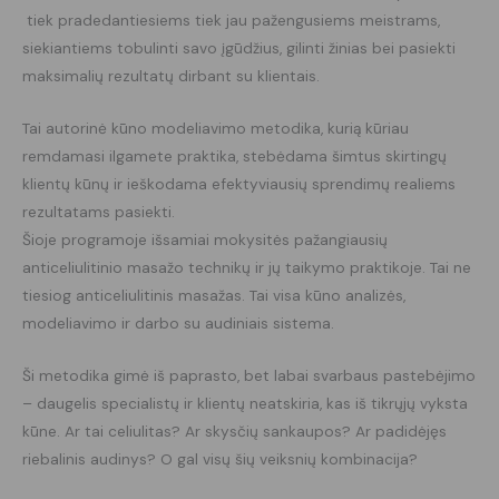
tiek pradedantiesiems tiek jau pažengusiems meistrams,
siekiantiems tobulinti savo įgūdžius, gilinti žinias bei pasiekti
maksimalių rezultatų dirbant su klientais.
Tai autorinė kūno modeliavimo metodika, kurią kūriau
remdamasi ilgamete praktika, stebėdama šimtus skirtingų
klientų kūnų ir ieškodama efektyviausių sprendimų realiems
rezultatams pasiekti.
Šioje programoje išsamiai mokysitės pažangiausių
anticeliulitinio masažo technikų ir jų taikymo praktikoje. Tai ne
tiesiog anticeliulitinis masažas. Tai visa kūno analizės,
modeliavimo ir darbo su audiniais sistema.
Ši metodika gimė iš paprasto, bet labai svarbaus pastebėjimo
– daugelis specialistų ir klientų neatskiria, kas iš tikrųjų vyksta
kūne. Ar tai celiulitas? Ar skysčių sankaupos? Ar padidėjęs
riebalinis audinys? O gal visų šių veiksnių kombinacija?