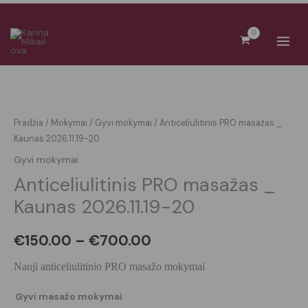
Pereiti
prie
turinio
produkto
Price
kiekis:
range:
Anticeliulitinis
Pradžia
/
Mokymai
/
Gyvi mokymai
/ Anticeliulitinis PRO masažas _
PRO
Kaunas 2026.11.19-20
€150.00
masažas
Gyvi mokymai
through
_
Anticeliulitinis PRO masažas _
Kaunas
€700.00
Kaunas 2026.11.19-20
2026.11.19-
20
€
150.00
–
€
700.00
Nauji anticeliulitinio PRO masažo mokymai
Gyvi masažo mokymai